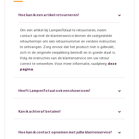
Hoe kan ik een artikel retourneren?
Om een artikel bij LampenTotaal te retourneren, neem
contact op met de klantenservice binnen de vastgestelde
retourtermijn om een retournummer en verdere instructies
te ontvangen. Zorg ervoor dat het product niet is gebruikt,
zich in de originele verpakking bevindt en in goede staat is.
Volg de instructies van de klantenservice om uw retour
correct te verwerken. Voor meer informatie, raadpleeg
deze
pagina
.
Heeft LampenTotaal ook een showroom?
Kan ik achteraf betalen?
Hoe kan ik contact opnemen met jullie klantenservice?