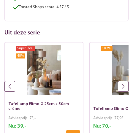
Trusted Shops score: 4.57 / 5
Uit deze serie
Super Deal
10.2
%
48
%
Tafellamp Elimo Ø 25cm x 50cm
crème
Tafellamp Elimo Ø 2
Adviesprijs:
75,-
Adviesprijs:
77,95
Nu:
39,-
Nu:
70,-