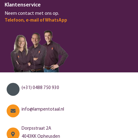
Klantenservice
Neem contact met ons op.
Telefoon, e-mail of WhatsApp
(+31) 0488 750 930
info@lampentotaal.nl
Dorpsstraat 2A
4043KK Opheusden