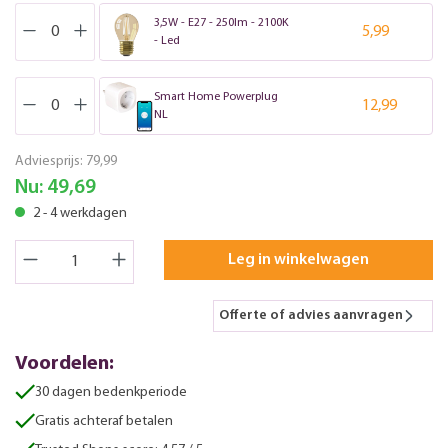
3,5W - E27 - 250lm - 2100K
5,99
- Led
Smart Home Powerplug
12,99
NL
Adviesprijs:
79,99
Nu:
49,69
2 - 4 werkdagen
Leg in winkelwagen
Offerte of advies aanvragen
Voordelen:
30 dagen bedenkperiode
Gratis achteraf betalen