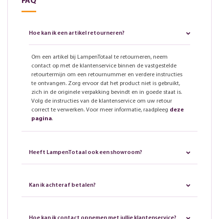
FAQ
Hoe kan ik een artikel retourneren?
Om een artikel bij LampenTotaal te retourneren, neem
contact op met de klantenservice binnen de vastgestelde
retourtermijn om een retournummer en verdere instructies
te ontvangen. Zorg ervoor dat het product niet is gebruikt,
zich in de originele verpakking bevindt en in goede staat is.
Volg de instructies van de klantenservice om uw retour
correct te verwerken. Voor meer informatie, raadpleeg
deze
pagina
.
Heeft LampenTotaal ook een showroom?
Kan ik achteraf betalen?
Hoe kan ik contact opnemen met jullie klantenservice?