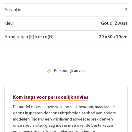
Garantie
2
Kleur
Goud, Zwart
Afmetingen
(B)
x
(H)
x
(Ø)
:
29
x
50
x
19
cm
Persoonlijk advies
Kom langs voor persoonlijk advies
Dit model is niet aanwezig in onze showroom, maar laat je
gerust inspireren door ons uitgebreide aanbod aan andere
modellen. Tijdens een vrijblijvend adviesgesprek denken
onze specialisten graag met je mee over de beste keuze
voor jouw situatie. Je bent altijd welkom tijdens