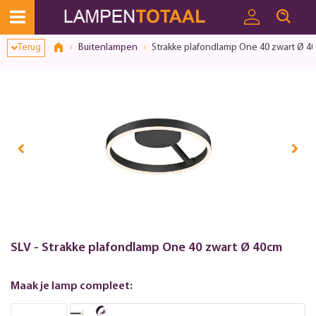
Toestemmingsvenster geopend
Terug
Buitenlampen
Strakke plafondlamp One 40 zwart Ø 4
SLV - Strakke plafondlamp One 40 zwart Ø 40cm
Maak je lamp compleet: