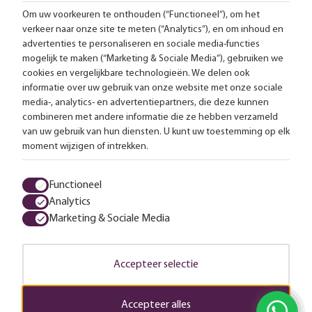
Om uw voorkeuren te onthouden (“Functioneel”), om het
verkeer naar onze site te meten (“Analytics”), en om inhoud en
Gratis bezorging vanaf 99,-
advertenties te personaliseren en sociale media-functies
mogelijk te maken (“Marketing & Sociale Media”), gebruiken we
Advies op maat
cookies en vergelijkbare technologieën. We delen ook
informatie over uw gebruik van onze website met onze sociale
Meer dan 25.000 lampen op voorraad
media-, analytics- en advertentiepartners, die deze kunnen
combineren met andere informatie die ze hebben verzameld
van uw gebruik van hun diensten. U kunt uw toestemming op elk
4.57 uit 2853 reviews
moment wijzigen of intrekken.
Alle prijzen zijn inclusief btw en exclusief eventuele verzendkosten.
Functioneel
Analytics
Algemene voorwaarden
Privacy statement
Cookies
Marketing & Sociale Media
© 2026 LampenTotaal
Accepteer selectie
Accepteer alles