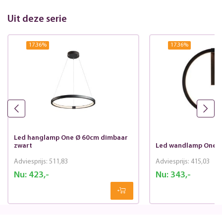
Uit deze serie
17.36
%
17.36
%
Led hanglamp One Ø 60cm dimbaar
zwart
Led wandlamp One Ø
Adviesprijs:
511,83
Adviesprijs:
415,03
Nu:
423,-
Nu:
343,-