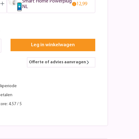
Smart Home Powerplug
12,99
NL
n
Leg in winkelwagen
Offerte of advies aanvragen
kperiode
betalen
ore: 4.57 / 5