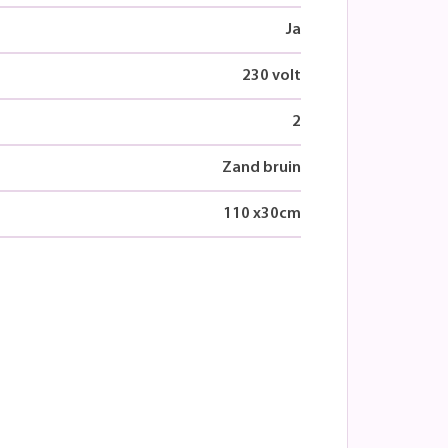
Ja
230 volt
2
Zand bruin
110
x
30
cm