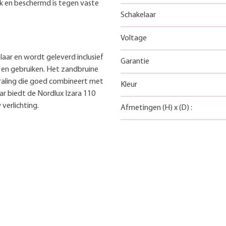
ik en beschermd is tegen vaste
Schakelaar
Voltage
aar en wordt geleverd inclusief
Garantie
n en gebruiken. Het zandbruine
raling die goed combineert met
Kleur
ar biedt de Nordlux Izara 110
erlichting.
Afmetingen
(H)
x
(D)
: