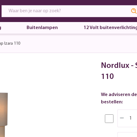
g
Buitenlampen
12 Volt buitenverlichtin
p Izara 110
Nordlux -
110
We adviseren de
bestellen: