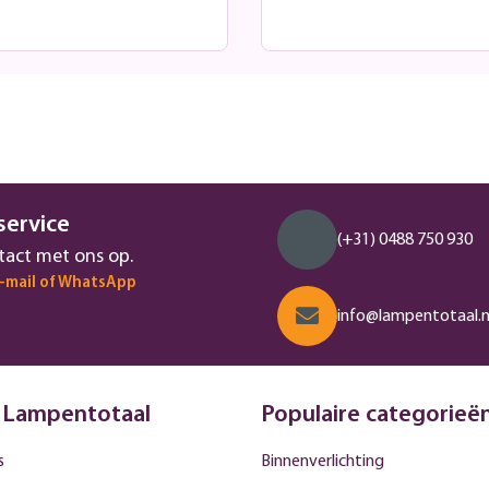
service
(+31) 0488 750 930
act met ons op.
e-mail of WhatsApp
info@lampentotaal.n
 Lampentotaal
Populaire categorieë
s
Binnenverlichting