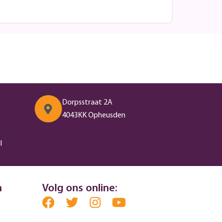
Dorpsstraat 2A
4043KK Opheusden
l
n
Volg ons online: