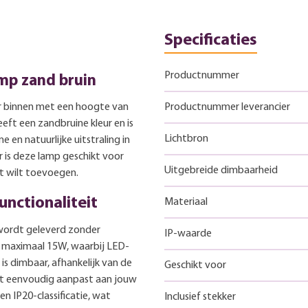
Specificaties
Productnummer
amp zand bruin
or binnen met een hoogte van
Productnummer leverancier
eft een zandbruine kleur en is
Lichtbron
 en natuurlijke uitstraling in
r is deze lamp geschikt voor
Uitgebreide dimbaarheid
ht wilt toevoegen.
unctionaliteit
Materiaal
 wordt geleverd zonder
IP-waarde
ot maximaal 15W, waarbij LED-
is dimbaar, afhankelijk van de
Geschikt voor
teit eenvoudig aanpast aan jouw
n IP20-classificatie, wat
Inclusief stekker