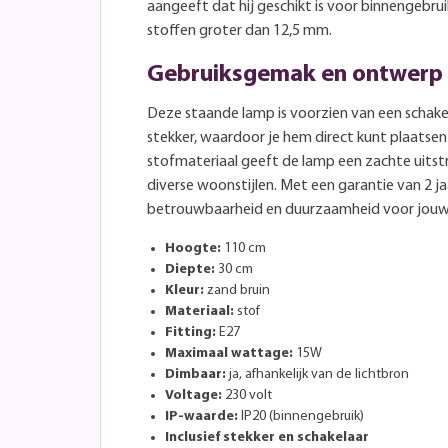
aangeeft dat hij geschikt is voor binnengebru
stoffen groter dan 12,5 mm.
Gebruiksgemak en ontwerp
Deze staande lamp is voorzien van een schakel
stekker, waardoor je hem direct kunt plaatse
stofmateriaal geeft de lamp een zachte uitst
diverse woonstijlen. Met een garantie van 2 ja
betrouwbaarheid en duurzaamheid voor jouw v
Hoogte:
110 cm
Diepte:
30 cm
Kleur:
zand bruin
Materiaal:
stof
Fitting:
E27
Maximaal wattage:
15W
Dimbaar:
ja, afhankelijk van de lichtbron
Voltage:
230 volt
IP-waarde:
IP20 (binnengebruik)
Inclusief stekker en schakelaar