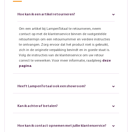
Hoe kan ik een artikel retourneren?
Om een artikel bij LampenTotaal te retourneren, neem
contact op met de klantenservice binnen de vastgestelde
retourtermijn om een retournummer en verdere instructies
te ontvangen. Zorg ervoor dat het product niet is gebruikt,
zich in de originele verpakking bevindt en in goede staat is.
Volg de instructies van de klantenservice om uw retour
correct te verwerken. Voor meer informatie, raadpleeg
deze
pagina
.
Heeft LampenTotaal ook een showroom?
Kan ik achteraf betalen?
Hoe kan ik contact opnemen met jullie klantenservice?