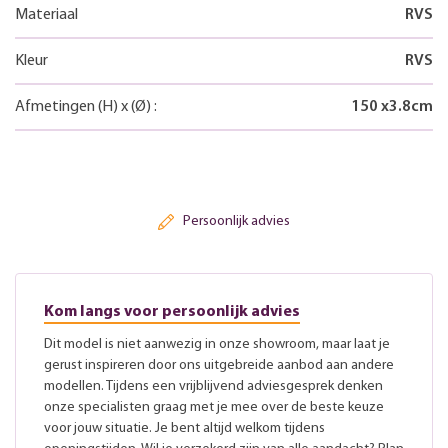
Materiaal
RVS
Kleur
RVS
Afmetingen
(H)
x
(Ø)
:
150
x
3.8
cm
Persoonlijk advies
Kom langs voor persoonlijk advies
Dit model is niet aanwezig in onze showroom, maar laat je
gerust inspireren door ons uitgebreide aanbod aan andere
modellen. Tijdens een vrijblijvend adviesgesprek denken
onze specialisten graag met je mee over de beste keuze
voor jouw situatie. Je bent altijd welkom tijdens