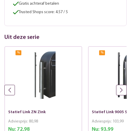
Gratis achteraf betalen
Trusted Shops score: 4.57 / 5
Uit deze serie
%
%
Statief Link ZN Zink
Statief Link 9005 St
Adviesprijs:
80,98
Adviesprijs:
103,99
Nu:
72,98
Nu:
93,99