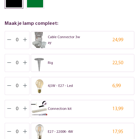
Maak je lamp compleet:
Cable Connector 3w
24,99
ay
22,50
Rig
6,99
4,5W - E27 - Led
13,99
Connection kit
17,95
E27 - 2200K- 4W