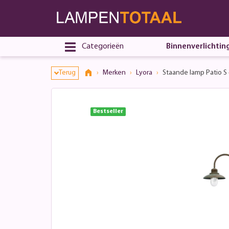
Toestemmingsvenster geopend
Categorieën
Binnenverlichtin
Terug
Merken
Lyora
Staande lamp Patio S
Bestseller