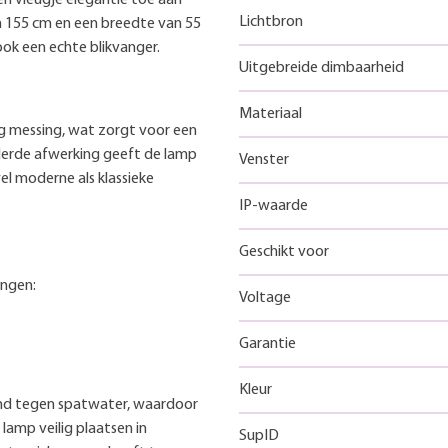
Lichtbron
an 155 cm en een breedte van 55
ook een echte blikvanger.
Uitgebreide dimbaarheid
Materiaal
g messing, wat zorgt voor een
derde afwerking geeft de lamp
Venster
wel moderne als klassieke
IP-waarde
Geschikt voor
ingen:
Voltage
Garantie
Kleur
nd tegen spatwater, waardoor
 lamp veilig plaatsen in
SupID