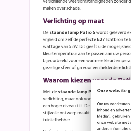
verschillende weersomstandigheden zonder da
maken over schade.
Verlichting op maat
De
staande lamp Patio S
wordt geleverd exc
vrijheid om zelf de perfecte
E27
lichtbron te 
wattage van 52W. Dit geeft u de mogelijkheid
kleurtemperatuur aan te passen aan uw persoo
bijvoorbeeld voor een warmere kleurtempera
gezellige sfeer of ga voor een helderdere lich
Waarom kiezen voor de Pat
Onze website g
Met de
staande lamp Patio S
kiest u niet a
verlichting, maar ook voor een decoratief el
Om uw voorkeuren t
een hoger niveau tilt. De combinatie van het
inhoud en advertent
stijlvolle ontwerp maakt deze lamp tot een p
Media”), gebruiken
tuinliefhebber.
onze website met o
andere informatie 