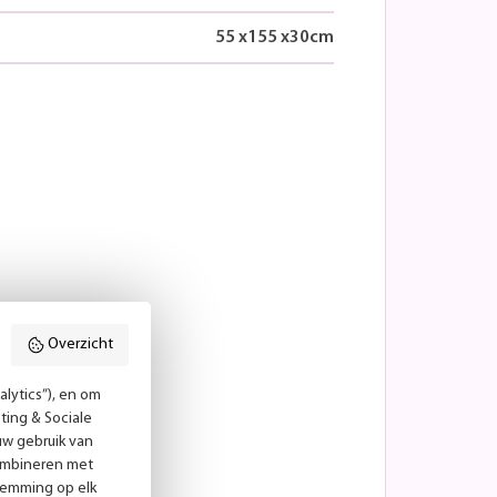
55
x
155
x
30
cm
Overzicht
lytics”), en om
ting & Sociale
uw gebruik van
combineren met
temming op elk