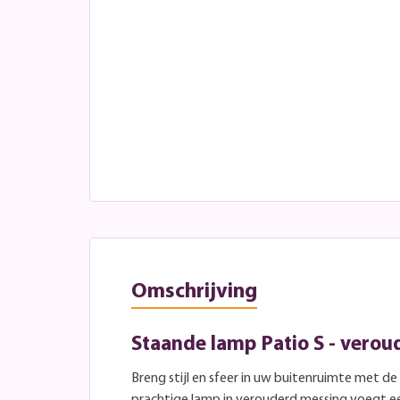
Omschrijving
Staande lamp Patio S - vero
Breng stijl en sfeer in uw buitenruimte met de
prachtige lamp in verouderd messing voegt ee