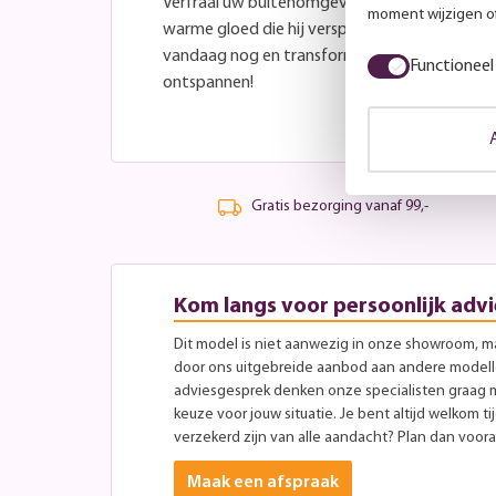
Verfraai uw buitenomgeving met de
Patio
st
moment wijzigen of
warme gloed die hij verspreidt tijdens gezelli
vandaag nog en transformeer uw patio in een 
Functioneel
ontspannen!
Gratis bezorging vanaf 99,-
Kom langs voor persoonlijk advi
Dit model is niet aanwezig in onze showroom, maa
door ons uitgebreide aanbod aan andere modellen
adviesgesprek denken onze specialisten graag 
keuze voor jouw situatie. Je bent altijd welkom ti
verzekerd zijn van alle aandacht? Plan dan vooraf
Maak een afspraak