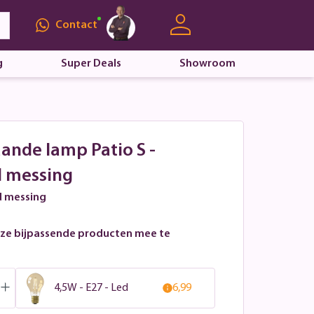
Contact
g
Super Deals
Showroom
aande lamp Patio S -
 messing
d messing
ze bijpassende producten mee te
4,5W - E27 - Led
6,99