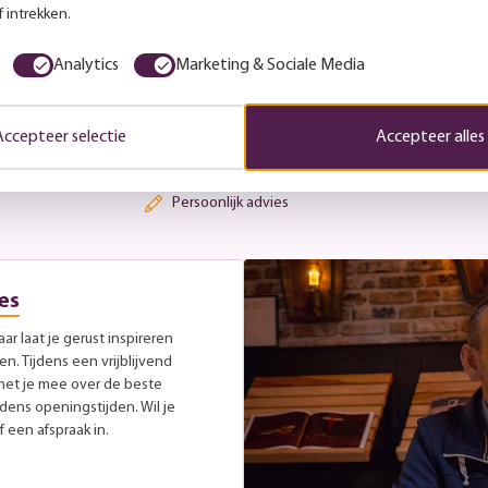
aande lamp en geniet van de
 intrekken.
ge avonden buiten. Bestel
sfeervolle plek om te
Analytics
Marketing & Sociale Media
Accepteer selectie
Accepteer alles
Persoonlijk advies
es
r laat je gerust inspireren
. Tijdens een vrijblijvend
met je mee over de beste
jdens openingstijden. Wil je
 een afspraak in.