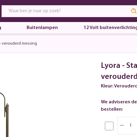
g
Buitenlampen
12 Volt buitenverlichtin
 - verouderd messing
Lyora - St
verouderd
Kleur: Verouder
We adviseren de
bestellen: