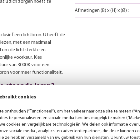
t u zich zorgen hoeft te
Afmetingen
(B)
x
(H)
x
(Ø)
:
lusief een lichtbron. U heeft de
kiezen, met een maximaal
 om de lichtsterkte en
nlijke voorkeur. Kies
tuur van 3000K voor een
tbron voor meer functionaliteit.
io staande lamp?
ebruikt cookies
lleen voor een praktische
ement dat uw buitenruimte naar
e onthouden (“Functioneel”), om het verkeer naar onze site te meten (“Ana
 verouderde messing en het
ies te personaliseren en sociale media-functies mogelijk te maken (“Marke
erfecte keuze voor elke
 we cookies en vergelijkbare technologieën. We delen ook informatie over 
nze sociale media-, analytics- en advertentiepartners, die deze kunnen 
die ze hebben verzameld van uw gebruik van hun diensten. U kunt uw toes