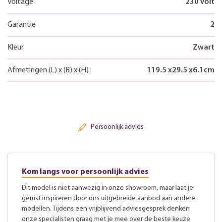
Voltage
230 volt
Garantie
2
Kleur
Zwart
Afmetingen
(L)
x
(B)
x
(H)
:
119.5
x
29.5
x
6.1
cm
Persoonlijk advies
Kom langs voor persoonlijk advies
Dit model is niet aanwezig in onze showroom, maar laat je
gerust inspireren door ons uitgebreide aanbod aan andere
modellen. Tijdens een vrijblijvend adviesgesprek denken
onze specialisten graag met je mee over de beste keuze