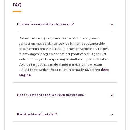
FAQ
Hoe kan ik een artikel retourneren?
Om een artikel bij LampenTotaal te retourneren, neem
contact op met de klantenservice binnen de vastgestelde
retourtermijn om een retournummer en verdere instructies
te ontvangen. Zorg ervoor dat het product niet is gebruikt,
zich in de originele verpakking bevindt en in goede staat is.
Volg de instructies van de klantenservice om uw retour
correct te verwerken. Voor meer informatie, raadpleeg
deze
pagina
.
Heeft LampenTotaal ook een showroom?
Kan ik achteraf betalen?