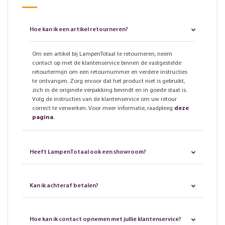
Hoe kan ik een artikel retourneren?
Om een artikel bij LampenTotaal te retourneren, neem
contact op met de klantenservice binnen de vastgestelde
retourtermijn om een retournummer en verdere instructies
te ontvangen. Zorg ervoor dat het product niet is gebruikt,
zich in de originele verpakking bevindt en in goede staat is.
Volg de instructies van de klantenservice om uw retour
correct te verwerken. Voor meer informatie, raadpleeg
deze
pagina
.
Heeft LampenTotaal ook een showroom?
Kan ik achteraf betalen?
Hoe kan ik contact opnemen met jullie klantenservice?