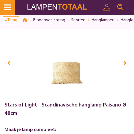
Terug
Binnenverlichting
Soorten
Hanglampen
Hangla
Stars of Light - Scandinavische hanglamp Paisano Ø
48cm
Maak je lamp compleet: