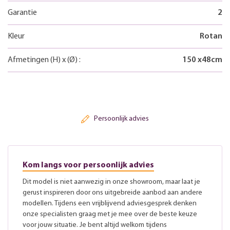
Garantie
2
Kleur
Rotan
Afmetingen
(H)
x
(Ø)
:
150
x
48
cm
Persoonlijk advies
Kom langs voor persoonlijk advies
Dit model is niet aanwezig in onze showroom, maar laat je
gerust inspireren door ons uitgebreide aanbod aan andere
modellen. Tijdens een vrijblijvend adviesgesprek denken
onze specialisten graag met je mee over de beste keuze
voor jouw situatie. Je bent altijd welkom tijdens