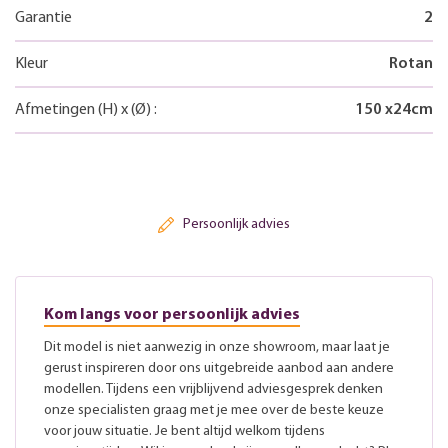
Garantie
2
Kleur
Rotan
Afmetingen
(H)
x
(Ø)
:
150
x
24
cm
Persoonlijk advies
Kom langs voor persoonlijk advies
Dit model is niet aanwezig in onze showroom, maar laat je
gerust inspireren door ons uitgebreide aanbod aan andere
modellen. Tijdens een vrijblijvend adviesgesprek denken
onze specialisten graag met je mee over de beste keuze
voor jouw situatie. Je bent altijd welkom tijdens