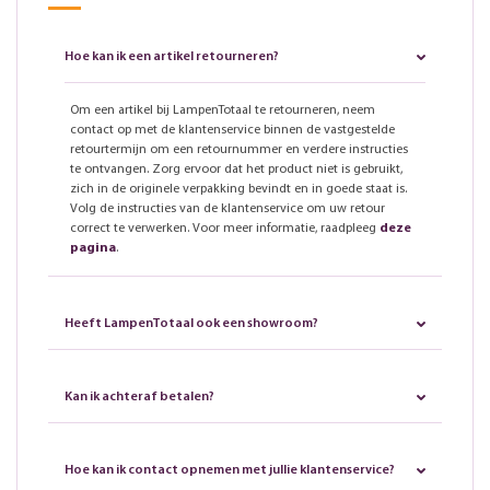
Hoe kan ik een artikel retourneren?
Om een artikel bij LampenTotaal te retourneren, neem
contact op met de klantenservice binnen de vastgestelde
retourtermijn om een retournummer en verdere instructies
te ontvangen. Zorg ervoor dat het product niet is gebruikt,
zich in de originele verpakking bevindt en in goede staat is.
Volg de instructies van de klantenservice om uw retour
correct te verwerken. Voor meer informatie, raadpleeg
deze
pagina
.
Heeft LampenTotaal ook een showroom?
Kan ik achteraf betalen?
Hoe kan ik contact opnemen met jullie klantenservice?