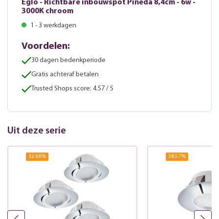
Eglo - Richtbare inbouwspot Pineda 8,4cm - 6w -
3000K chroom
1 - 3 werkdagen
Voordelen:
30 dagen bedenkperiode
Gratis achteraf betalen
Trusted Shops score: 4.57 / 5
Uit deze serie
32.68
%
38.57
%