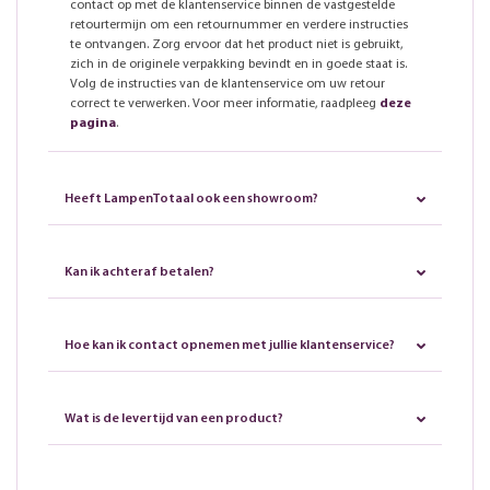
contact op met de klantenservice binnen de vastgestelde
retourtermijn om een retournummer en verdere instructies
te ontvangen. Zorg ervoor dat het product niet is gebruikt,
zich in de originele verpakking bevindt en in goede staat is.
Volg de instructies van de klantenservice om uw retour
correct te verwerken. Voor meer informatie, raadpleeg
deze
pagina
.
Heeft LampenTotaal ook een showroom?
Kan ik achteraf betalen?
Hoe kan ik contact opnemen met jullie klantenservice?
Wat is de levertijd van een product?