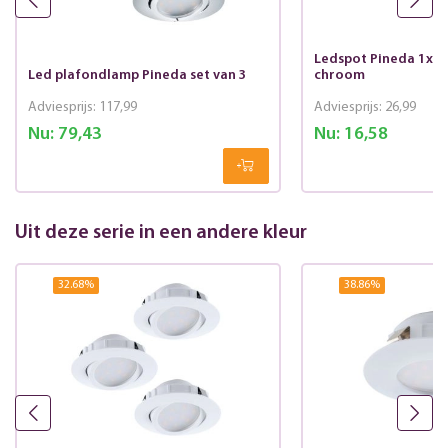
Ledspot Pineda 1x6w
Led plafondlamp Pineda set van 3
chroom
Adviesprijs:
117,99
Adviesprijs:
26,99
Nu:
79,43
Nu:
16,58
Uit deze serie in een andere kleur
32.68
%
38.86
%