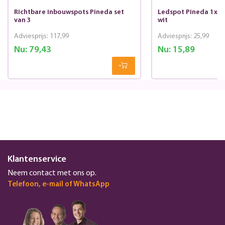
Richtbare inbouwspots Pineda set
Ledspot Pineda 1x6w
van 3
wit
Adviesprijs:
117,99
Adviesprijs:
25,99
Nu:
79,43
Nu:
15,89
Klantenservice
Neem contact met ons op.
Telefoon, e-mail of WhatsApp