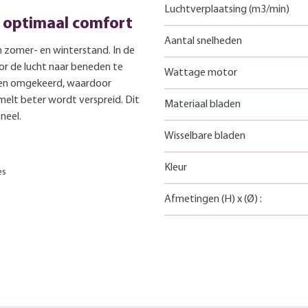
Luchtverplaatsing (m3/min)
 optimaal comfort
Aantal snelheden
n zomer- en winterstand. In de
or de lucht naar beneden te
Wattage motor
rden omgekeerd, waardoor
melt beter wordt verspreid. Dit
Materiaal bladen
neel.
Wisselbare bladen
Kleur
es
Afmetingen
(H)
x
(Ø)
: