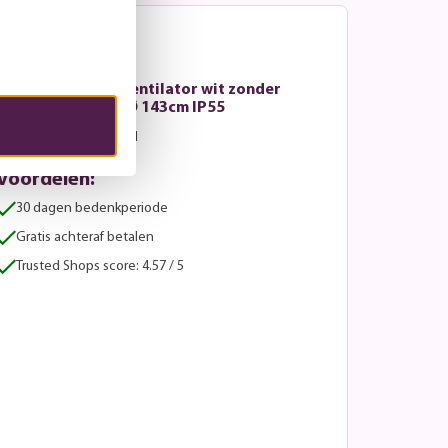
Beacon - Plafondventilator wit zonder
lamp Whitehaven Ø 143cm IP55
Onbekende levertijd
Voordelen:
30 dagen bedenkperiode
Gratis achteraf betalen
Trusted Shops score: 4.57 / 5