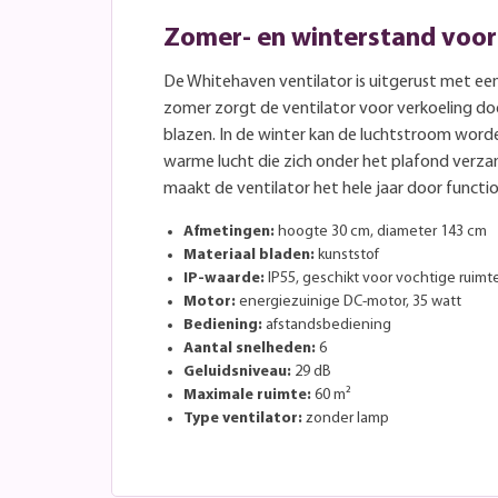
Zomer- en winterstand voor
De Whitehaven ventilator is uitgerust met ee
zomer zorgt de ventilator voor verkoeling do
blazen. In de winter kan de luchtstroom wo
warme lucht die zich onder het plafond verza
maakt de ventilator het hele jaar door functio
Afmetingen:
hoogte 30 cm, diameter 143 cm
Materiaal bladen:
kunststof
IP-waarde:
IP55, geschikt voor vochtige ruimt
Motor:
energiezuinige DC-motor, 35 watt
Bediening:
afstandsbediening
Aantal snelheden:
6
Geluidsniveau:
29 dB
Maximale ruimte:
60 m²
Type ventilator:
zonder lamp