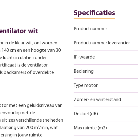
Specificaties
Productnummer
ntilator wit
r in de kleur wit, ontworpen
Productnummer leverancier
n 143 cm en een hoogte van 30
IP-waarde
 luchtcirculatie zonder
tificaat is de ventilator
Bediening
oals badkamers of overdekte
Type motor
Zomer- en winterstand
motor met een geluidsniveau van
 eenvoudig met de
Decibel (dB)
it zes verschillende snelheden
plaatsing van 200 m³/min, wat
Max ruimte (m2)
ersing in jouw ruimte.