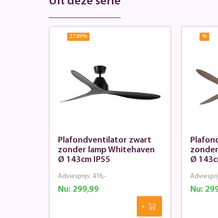
Uit deze serie
27.89
%
%
Plafondventilator zwart
Plafon
zonder lamp Whitehaven
zonder
Ø 143cm IP55
Ø 143c
Adviesprijs:
416,-
Adviespri
Nu:
299,99
Nu:
299