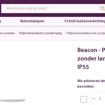
g
Buitenlampen
12 Volt buitenverlichtin
en soorten
Plafondventilator zonder lamp
Plafondventilator wit zon
Beacon - P
zonder l
IP55
We adviseren de
bestellen: