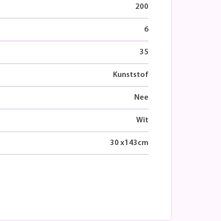
200
6
35
Kunststof
Nee
Wit
30
x
143
cm