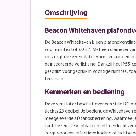
Omschrijving
Beacon Whitehaven plafondve
De Beacon Whitehaven is een plafondventilato
voor ruimtes tot 60 m². Met een diameter va
cm zorgt deze ventilator voor een aangename
geïntegreerde verlichting. Dankzij het IP55-cer
geschikt voor gebruik in vochtige ruimtes, z
terrassen.
Kenmerken en bediening
Deze ventilator beschikt over een stille DC-
slechts 29 decibel. Je bedient de Whitehaven
meegeleverde afstandsbediening, waarmee je u
kunt kiezen. De ventilator heeft een luchtver
zorgt voor een effectieve koeling of luchtverv