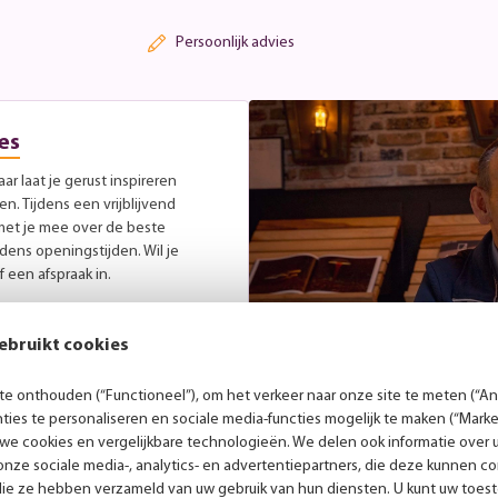
Persoonlijk advies
es
r laat je gerust inspireren
. Tijdens een vrijblijvend
met je mee over de beste
jdens openingstijden. Wil je
 een afspraak in.
ebruikt cookies
e onthouden (“Functioneel”), om het verkeer naar onze site te meten (“Ana
ies te personaliseren en sociale media-functies mogelijk te maken (“Marke
 we cookies en vergelijkbare technologieën. We delen ook informatie over 
nze sociale media-, analytics- en advertentiepartners, die deze kunnen 
die ze hebben verzameld van uw gebruik van hun diensten. U kunt uw toes