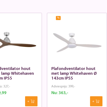
%
dventilator hout
Plafondventilator hout
 lamp Whitehaven
met lamp Whitehaven Ø
m IP55
143cm IP55
js:
327,-
Adviesprijs:
399,-
,99
Nu:
363,-