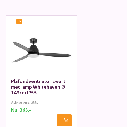
%
Plafondventilator zwart
met lamp Whitehaven Ø
143cm IP55
Adviesprijs:
399,-
Nu:
363,-