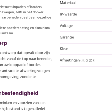
Materiaal
cht uw tuinpaden of borders
 bewegen, zelfs in het donker.
IP-waarde
naar beneden geeft een gezellige
Voltage
iete poedercoating en aluminium
duurzaam.
Garantie
erp
Kleur
ch ontwerp dat opvalt door zijn
licht vanaf de top naar beneden,
Afmetingen
(H)
x
(Ø)
:
van uw looppad of border,
de antraciete afwerking voegen
itenomgeving, zonder te
rbestendigheid
uminium en voorzien van een
ij bestand is tegen allerlei