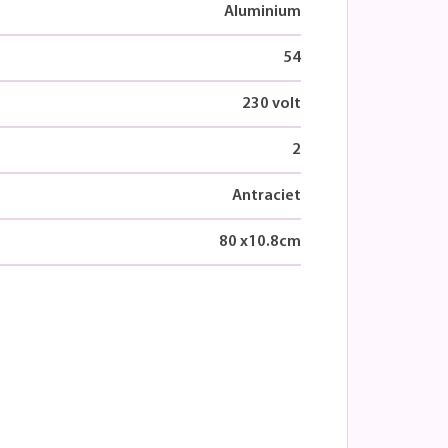
Aluminium
54
230 volt
2
Antraciet
80
x
10.8
cm