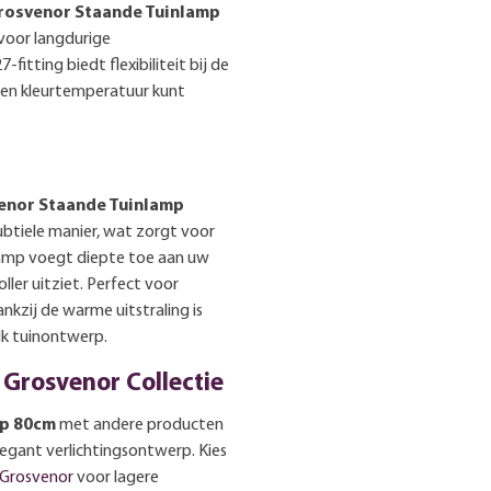
rosvenor Staande Tuinlamp
voor langdurige
tting biedt flexibiliteit bij de
d en kleurtemperatuur kunt
enor Staande Tuinlamp
ubtiele manier, wat zorgt voor
lamp voegt diepte toe aan uw
ler uitziet. Perfect voor
ankzij de warme uitstraling is
k tuinontwerp.
 Grosvenor Collectie
mp 80cm
met andere producten
legant verlichtingsontwerp. Kies
 Grosvenor
voor lagere