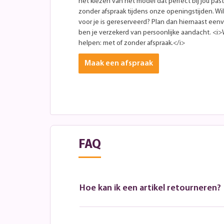
het kiezen van het model dat perfect bij jou past
zonder afspraak tijdens onze openingstijden. Wil 
voor je is gereserveerd? Plan dan hiernaast eenv
ben je verzekerd van persoonlijke aandacht. <i>W
helpen: met of zonder afspraak.</i>
Maak een afspraak
FAQ
Hoe kan ik een artikel retourneren?