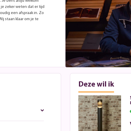
. Je bent altijd welkom
je zeker weten dat er tijd
oudig een afspraak in. Zo
ij staan klaar om je te
Deze wil ik