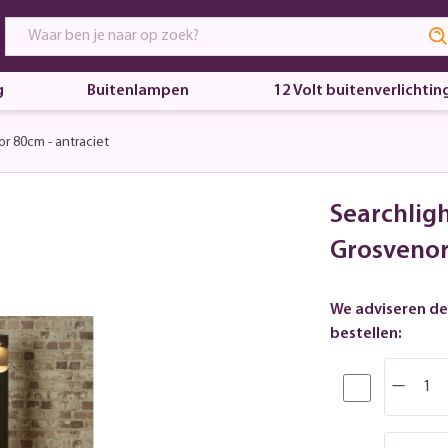
g
Buitenlampen
12 Volt buitenverlichtin
r 80cm - antraciet
Searchligh
Grosvenor
We adviseren de
bestellen: