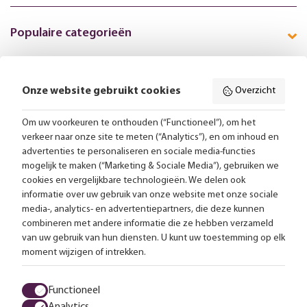
Populaire categorieën
Onze website gebruikt cookies
Overzicht
Volg ons online:
Om uw voorkeuren te onthouden (“Functioneel”), om het
verkeer naar onze site te meten (“Analytics”), en om inhoud en
Gratis bezorging vanaf 99,-
advertenties te personaliseren en sociale media-functies
mogelijk te maken (“Marketing & Sociale Media”), gebruiken we
Advies op maat
cookies en vergelijkbare technologieën. We delen ook
informatie over uw gebruik van onze website met onze sociale
Meer dan 25.000 lampen op voorraad
media-, analytics- en advertentiepartners, die deze kunnen
combineren met andere informatie die ze hebben verzameld
van uw gebruik van hun diensten. U kunt uw toestemming op elk
4.57 uit 2853 reviews
moment wijzigen of intrekken.
Alle prijzen zijn inclusief btw en exclusief eventuele verzendkosten.
Functioneel