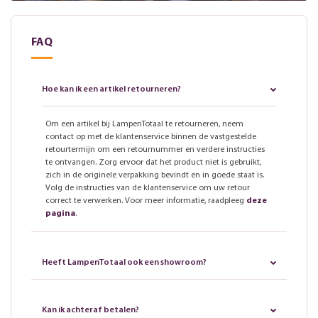
FAQ
Hoe kan ik een artikel retourneren?
Om een artikel bij LampenTotaal te retourneren, neem
contact op met de klantenservice binnen de vastgestelde
retourtermijn om een retournummer en verdere instructies
te ontvangen. Zorg ervoor dat het product niet is gebruikt,
zich in de originele verpakking bevindt en in goede staat is.
Volg de instructies van de klantenservice om uw retour
correct te verwerken. Voor meer informatie, raadpleeg
deze
pagina
.
Heeft LampenTotaal ook een showroom?
Kan ik achteraf betalen?