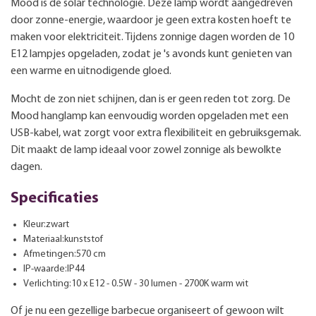
Mood is de solar technologie. Deze lamp wordt aangedreven
door zonne-energie, waardoor je geen extra kosten hoeft te
maken voor elektriciteit. Tijdens zonnige dagen worden de 10
E12 lampjes opgeladen, zodat je 's avonds kunt genieten van
een warme en uitnodigende gloed.
Mocht de zon niet schijnen, dan is er geen reden tot zorg. De
Mood hanglamp kan eenvoudig worden opgeladen met een
USB-kabel, wat zorgt voor extra flexibiliteit en gebruiksgemak.
Dit maakt de lamp ideaal voor zowel zonnige als bewolkte
dagen.
Specificaties
Kleur:zwart
Materiaal:kunststof
Afmetingen:570 cm
IP-waarde:IP44
Verlichting:10 x E12 - 0.5W - 30 lumen - 2700K warm wit
Of je nu een gezellige barbecue organiseert of gewoon wilt