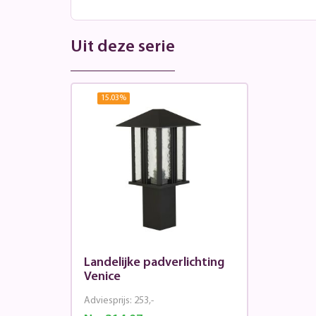
Uit deze serie
15.03
%
Landelijke padverlichting
Venice
Adviesprijs:
253,-