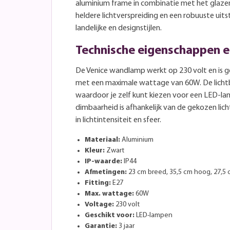
aluminium frame in combinatie met het glaze
heldere lichtverspreiding en een robuuste uitst
landelijke en designstijlen.
Technische eigenschappen e
De Venice wandlamp werkt op 230 volt en is ge
met een maximale wattage van 60W. De lichtb
waardoor je zelf kunt kiezen voor een LED-lam
dimbaarheid is afhankelijk van de gekozen licht
in lichtintensiteit en sfeer.
Materiaal:
Aluminium
Kleur:
Zwart
IP-waarde:
IP44
Afmetingen:
23 cm breed, 35,5 cm hoog, 27,5 
Fitting:
E27
Max. wattage:
60W
Voltage:
230 volt
Geschikt voor:
LED-lampen
Garantie:
3 jaar