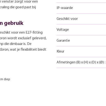
n venster zorgt voor een
raling die goed past bij
IP-waarde
Geschikt voor
n gebruik
Voltage
schikt voor een E27-fitting
ron wordt exclusief geleverd,
Garantie
p die dimbaar is. De
bron, wat je flexibiliteit biedt
Kleur
Afmetingen
(B)
x
(H)
x
(D)
x
(Ø)
:
cm diep