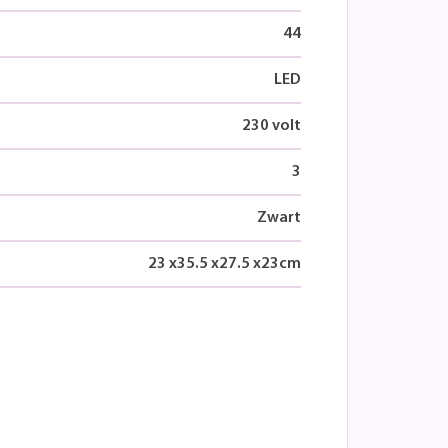
44
LED
230 volt
3
Zwart
23
x
35.5
x
27.5
x
23
cm