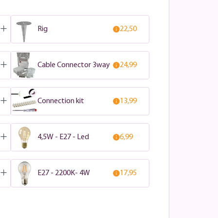
Rig
22,50
Cable Connector 3way
24,99
Connection kit
13,99
4,5W - E27 - Led
6,99
E27 - 2200K- 4W
17,95