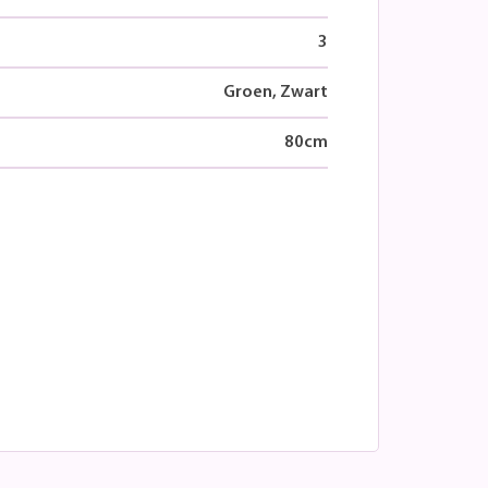
3
Groen, Zwart
80
cm