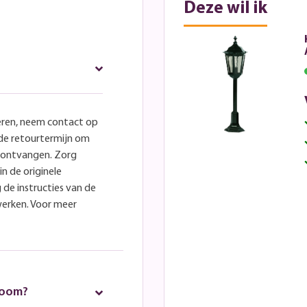
Deze wil ik
eren, neem contact op
lde retourtermijn om
e ontvangen. Zorg
in de originele
 de instructies van de
werken. Voor meer
room?