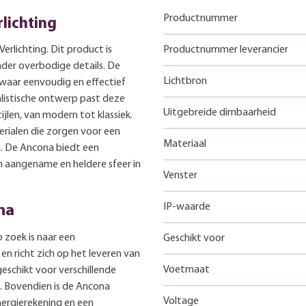
Productnummer
lichting
erlichting. Dit product is
Productnummer leverancier
der overbodige details. De
Lichtbron
 waar eenvoudig en effectief
alistische ontwerp past deze
Uitgebreide dimbaarheid
tijlen, van modern tot klassiek.
rialen die zorgen voor een
Materiaal
. De Ancona biedt een
n aangename en heldere sfeer in
Venster
IP-waarde
na
 zoek is naar een
Geschikt voor
 en richt zich op het leveren van
Voetmaat
eschikt voor verschillende
is. Bovendien is de Ancona
Voltage
nergierekening en een