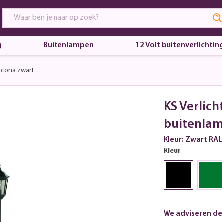
g
Buitenlampen
12 Volt buitenverlichtin
ncona zwart
KS Verlich
buitenla
Kleur: Zwart RA
Kleur
We adviseren de