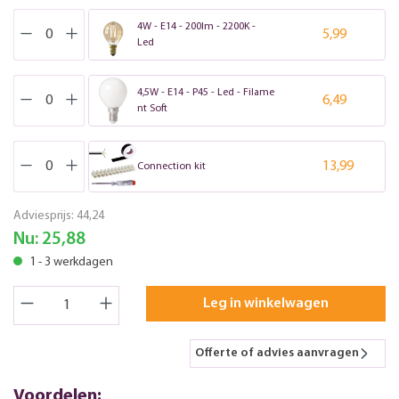
4W - E14 - 200lm - 2200K -
5,99
Led
4,5W - E14 - P45 - Led - Filame
6,49
nt Soft
13,99
Connection kit
Adviesprijs:
44,24
Nu:
25,88
1 - 3 werkdagen
Leg in winkelwagen
Offerte of advies aanvragen
Voordelen: