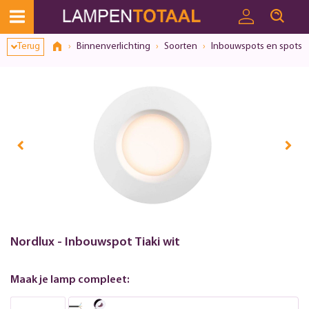
Toestemmingsvenster geopend
Terug
Binnenverlichting
Soorten
Inbouwspots en spots
Nordlux - Inbouwspot Tiaki wit
Maak je lamp compleet: