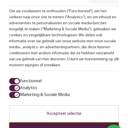
Om uw voorkeuren te onthouden (“Functioneel”), om het
verkeer naar onze site te meten (“Analytics”), en om inhoud en
Gratis bezorging vanaf 99,-
advertenties te personaliseren en sociale media-functies
mogelijk te maken (“Marketing & Sociale Media”), gebruiken we
Advies op maat
cookies en vergelijkbare technologieën. We delen ook
informatie over uw gebruik van onze website met onze sociale
Meer dan 25.000 lampen op voorraad
media-, analytics- en advertentiepartners, die deze kunnen
combineren met andere informatie die ze hebben verzameld
van uw gebruik van hun diensten. U kunt uw toestemming op elk
4.57 uit 2853 reviews
moment wijzigen of intrekken.
Alle prijzen zijn inclusief btw en exclusief eventuele verzendkosten.
Functioneel
Analytics
Algemene voorwaarden
Privacy statement
Cookies
Marketing & Sociale Media
© 2026 LampenTotaal
Accepteer selectie