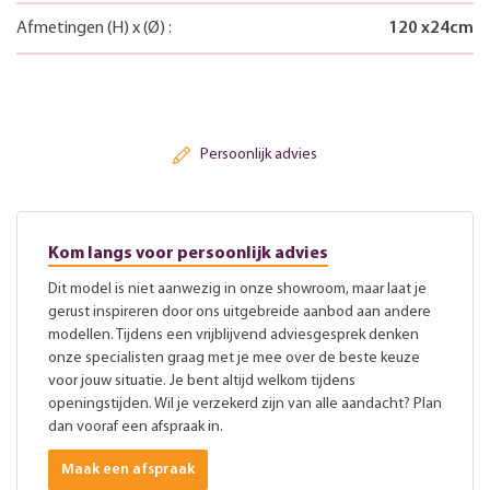
Afmetingen
(H)
x
(Ø)
:
120
x
24
cm
Persoonlijk advies
Kom langs voor persoonlijk advies
Dit model is niet aanwezig in onze showroom, maar laat je
gerust inspireren door ons uitgebreide aanbod aan andere
modellen. Tijdens een vrijblijvend adviesgesprek denken
onze specialisten graag met je mee over de beste keuze
voor jouw situatie. Je bent altijd welkom tijdens
openingstijden. Wil je verzekerd zijn van alle aandacht? Plan
dan vooraf een afspraak in.
Maak een afspraak