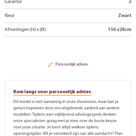
Garantie
2
Kleur
Zwart
Afmetingen
(H)
x
(Ø)
:
150
x
28
cm
Persoonlijk advies
Kom langs voor persoonlijk advies
Dit model is niet aanwezig in onze showroom, maar laat je
gerust inspireren door ons uitgebreide aanbod aan andere
modellen. Tijdens een vrijblijvend adviesgesprek denken
onze specialisten graag met je mee over de beste keuze
voor jouw situatie. Je bent altijd welkom tijdens
openingstijden. Wil je verzekerd zijn van alle aandacht? Plan