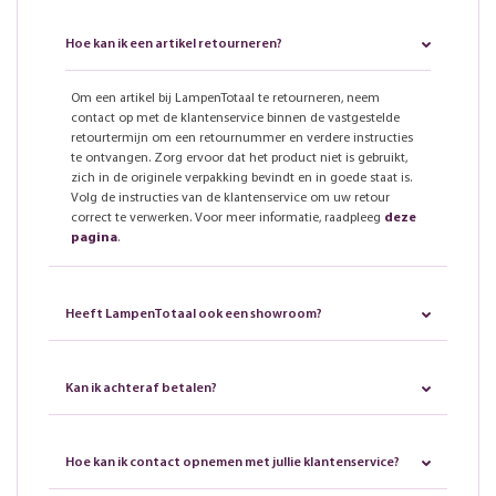
Hoe kan ik een artikel retourneren?
Om een artikel bij LampenTotaal te retourneren, neem
contact op met de klantenservice binnen de vastgestelde
retourtermijn om een retournummer en verdere instructies
te ontvangen. Zorg ervoor dat het product niet is gebruikt,
zich in de originele verpakking bevindt en in goede staat is.
Volg de instructies van de klantenservice om uw retour
correct te verwerken. Voor meer informatie, raadpleeg
deze
pagina
.
Heeft LampenTotaal ook een showroom?
Kan ik achteraf betalen?
Hoe kan ik contact opnemen met jullie klantenservice?