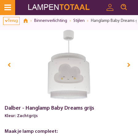
Toestemmingsvenster geopend
Terug
Binnenverlichting
Stijlen
Hanglamp Baby Dreams gr
Dalber - Hanglamp Baby Dreams grijs
Kleur: Zachtgrijs
Maak je lamp compleet: