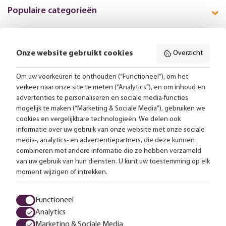
Populaire categorieën
Onze website gebruikt cookies
Overzicht
Volg ons online:
Om uw voorkeuren te onthouden (“Functioneel”), om het
verkeer naar onze site te meten (“Analytics”), en om inhoud en
Gratis bezorging vanaf 99,-
advertenties te personaliseren en sociale media-functies
mogelijk te maken (“Marketing & Sociale Media”), gebruiken we
Advies op maat
cookies en vergelijkbare technologieën. We delen ook
informatie over uw gebruik van onze website met onze sociale
Meer dan 25.000 lampen op voorraad
media-, analytics- en advertentiepartners, die deze kunnen
combineren met andere informatie die ze hebben verzameld
van uw gebruik van hun diensten. U kunt uw toestemming op elk
4.57 uit 2853 reviews
moment wijzigen of intrekken.
Alle prijzen zijn inclusief btw en exclusief eventuele verzendkosten.
Functioneel
Analytics
Algemene voorwaarden
Privacy statement
Cookies
Marketing & Sociale Media