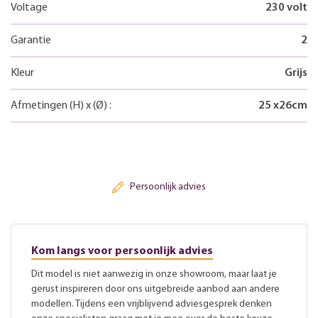
Voltage
230 volt
Garantie
2
Kleur
Grijs
Afmetingen
(H)
x
(Ø)
:
25
x
26
cm
Persoonlijk advies
Kom langs voor persoonlijk advies
Dit model is niet aanwezig in onze showroom, maar laat je
gerust inspireren door ons uitgebreide aanbod aan andere
modellen. Tijdens een vrijblijvend adviesgesprek denken