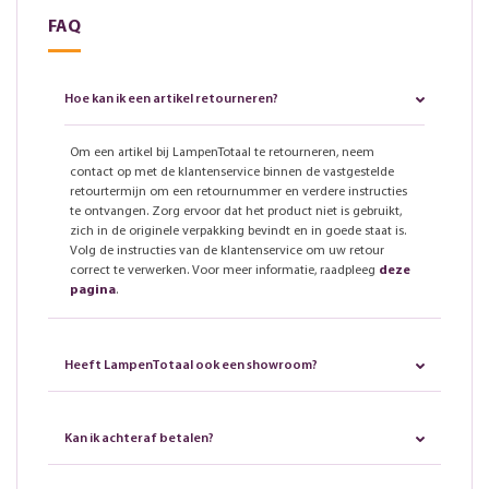
FAQ
Hoe kan ik een artikel retourneren?
Om een artikel bij LampenTotaal te retourneren, neem
contact op met de klantenservice binnen de vastgestelde
retourtermijn om een retournummer en verdere instructies
te ontvangen. Zorg ervoor dat het product niet is gebruikt,
zich in de originele verpakking bevindt en in goede staat is.
Volg de instructies van de klantenservice om uw retour
correct te verwerken. Voor meer informatie, raadpleeg
deze
pagina
.
Heeft LampenTotaal ook een showroom?
Kan ik achteraf betalen?