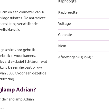
Kaphoogte
1 cm en een diameter van 16
Kapbreedte
s lage ruimtes. De antraciete
Voltage
nsluit bij verschillende
elfs klassiek.
Garantie
Kleur
geschikt voor gebruik
gebruik in woonkamers,
Afmetingen
(H)
x
(Ø)
:
everd exclusief lichtbron, wat
kunt kiezen die past bij uw
 van 3000K voor een gezellige
rlichting.
glamp Adrian?
or de hanglamp Adrian:
ast.