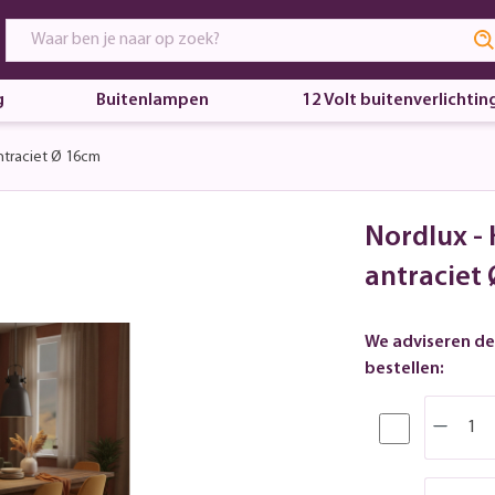
g
Buitenlampen
12 Volt buitenverlichtin
traciet Ø 16cm
Nordlux -
antraciet
We adviseren de
bestellen: