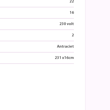
22
16
230 volt
2
Antraciet
231
x
16
cm