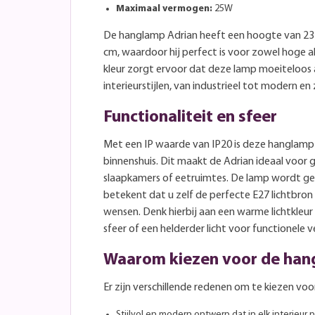
Maximaal vermogen:
25W
De hanglamp Adrian heeft een hoogte van 23
cm, waardoor hij perfect is voor zowel hoge al
kleur zorgt ervoor dat deze lamp moeiteloos aa
interieurstijlen, van industrieel tot modern en z
Functionaliteit en sfeer
Met een IP waarde van IP20 is deze hanglamp 
binnenshuis. Dit maakt de Adrian ideaal voor 
slaapkamers of eetruimtes. De lamp wordt gel
betekent dat u zelf de perfecte E27 lichtbron 
wensen. Denk hierbij aan een warme lichtkleur
sfeer of een helderder licht voor functionele ve
Waarom kiezen voor de han
Er zijn verschillende redenen om te kiezen vo
Stijlvol en modern ontwerp dat in elk interieur p