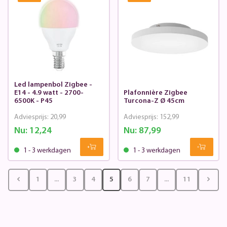
Led lampenbol Zigbee -
E14 - 4.9 watt - 2700-
Plafonnière Zigbee
6500K - P45
Turcona-Z Ø 45cm
Adviesprijs:
20,99
Adviesprijs:
152,99
Nu:
12,24
Nu:
87,99
1 - 3 werkdagen
1 - 3 werkdagen
1
...
3
4
5
6
7
...
11