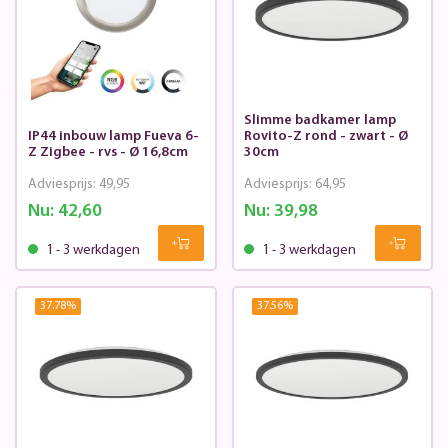
Slimme badkamer lamp
IP44 inbouw lamp Fueva 6-
Rovito-Z rond - zwart - Ø
Z Zigbee - rvs - Ø 16,8cm
30cm
Adviesprijs:
49,95
Adviesprijs:
64,95
Nu:
42,60
Nu:
39,98
1 - 3 werkdagen
1 - 3 werkdagen
37.78
%
37.56
%