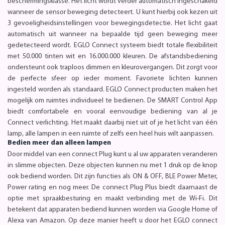
beschermingsklasse. Het licht wordt verder automatisch ingeschakeld
wanneer de sensor beweging detecteert. U kunt hierbij ook kezen uit
3 gevoeligheidsinstellingen voor bewegingsdetectie. Het licht gaat
automatisch uit wanneer na bepaalde tijd geen beweging meer
gedetecteerd wordt. EGLO Connect systeem biedt totale flexibiliteit
met 50.000 tinten wit en 16.000.000 kleuren. De afstandsbediening
ondersteunt ook traploos dimmen en kleurovergangen. Dit zorgt voor
de perfecte sfeer op ieder moment. Favoriete lichten kunnen
ingesteld worden als standaard. EGLO Connect producten maken het
mogelijk om ruimtes individueel te bedienen. De SMART Control App
biedt comfortabele en vooral eenvoudige bediening van al je
Connect verlichting. Het maakt daarbij niet uit of je het licht van één
lamp, alle lampen in een ruimte of zelfs een heel huis wilt aanpassen.
Bedien meer dan alleen lampen
Door middel van een connect Plug kunt u al uw apparaten veranderen
in slimme objecten. Deze objecten kunnen nu met 1 druk op de knop
ook bediend worden. Dit zijn functies als ON & OFF, BLE Power Meter,
Power rating en nog meer. De connect Plug Plus biedt daarnaast de
optie met spraakbesturing en maakt verbinding met de Wi-Fi. Dit
betekent dat apparaten bediend kunnen worden via Google Home of
Alexa van Amazon. Op deze manier heeft u door het EGLO connect