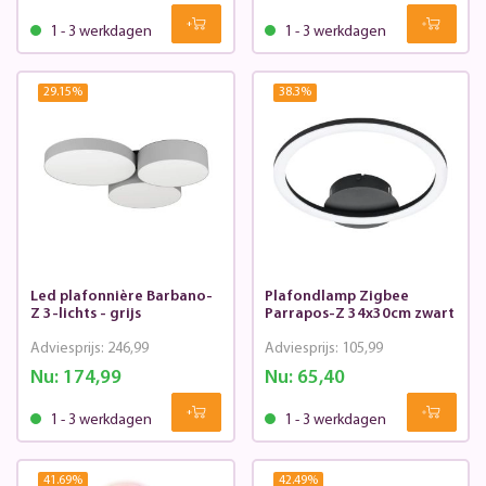
1 - 3 werkdagen
1 - 3 werkdagen
29.15
%
38.3
%
Led plafonnière Barbano-
Plafondlamp Zigbee
Z 3-lichts - grijs
Parrapos-Z 34x30cm zwart
Adviesprijs:
246,99
Adviesprijs:
105,99
Nu:
174,99
Nu:
65,40
1 - 3 werkdagen
1 - 3 werkdagen
41.69
%
42.49
%