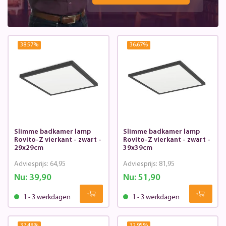
38.57
%
36.67
%
Slimme badkamer lamp
Slimme badkamer lamp
Rovito-Z vierkant - zwart -
Rovito-Z vierkant - zwart -
29x29cm
39x39cm
Adviesprijs:
64,95
Adviesprijs:
81,95
Nu:
39,90
Nu:
51,90
1 - 3 werkdagen
1 - 3 werkdagen
37.48
%
32.95
%