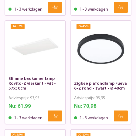
1 - 3 werkdagen
1 - 3 werkdagen
34.02
%
24.45
%
Slimme badkamer lamp
Rovito-Z vierkant - wit -
Zigbee plafondlamp Fueva
57x30cm
6-Z rond - zwart - Ø 40cm
Adviesprijs:
93,95
Adviesprijs:
93,95
Nu:
61,99
Nu:
70,98
1 - 3 werkdagen
1 - 3 werkdagen
23.38
%
22.32
%