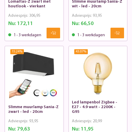
Lomaltas-Z zwart met
Slimme muurlamp Sania-Z
houtlook - vierkant
wit - led - 20cm
Adviesprijs:
306,95
Adviesprijs:
93,95
Nu:
172,11
Nu:
66,50
1 - 3 werkdagen
1 - 3 werkdagen
15.24
%
43.07
%
Led lampenbol Zigbee -
Slimme muurlamp Sania-Z
E27 - 4.9 watt - 2200K -
zwart - led - 20cm
G95
Adviesprijs:
93,95
Adviesprijs:
20,99
Nu:
79,63
Nu:
11,95