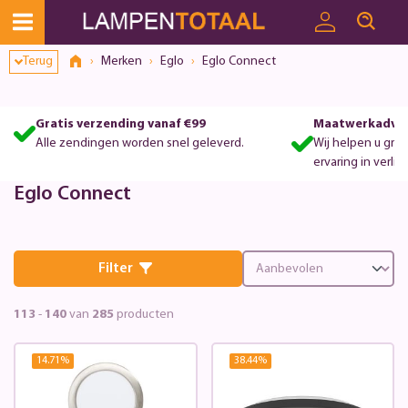
Terug
Merken
Eglo
Eglo Connect
Gratis verzending vanaf €99
Maatwerkadvie
Alle zendingen worden snel geleverd.
Wij helpen u gra
ervaring in verlic
Eglo Connect
Filter
113
-
140
van
285
producten
14.71
%
38.44
%