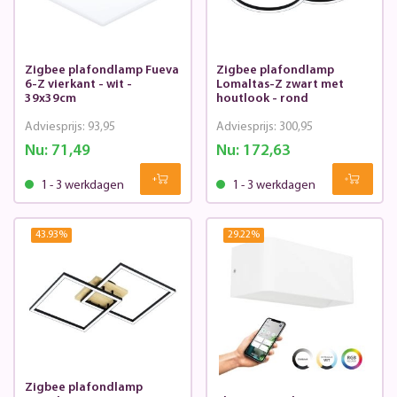
Zigbee plafondlamp Fueva
Zigbee plafondlamp
6-Z vierkant - wit -
Lomaltas-Z zwart met
39x39cm
houtlook - rond
Adviesprijs:
93,95
Adviesprijs:
300,95
Nu:
71,49
Nu:
172,63
1 - 3 werkdagen
1 - 3 werkdagen
43.93
%
29.22
%
Zigbee plafondlamp