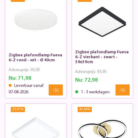
Zigbee plafondlamp Fueva
Zigbee plafondlamp Fueva
6-Z vierkant - zwart -
6-Z rond - wit - Ø 40cm
39x39cm
Adviesprijs:
93,95
Adviesprijs:
93,95
Nu:
71,98
Nu:
72,98
Leverbaar vanaf
07-08-2026
1 - 3 werkdagen
23.91
%
42.64
%