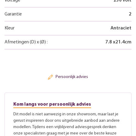
Voltage
230 volt
Garantie
2
Kleur
Antraciet
Afmetingen
(D)
x
(Ø)
:
7.8
x
21.4
cm
Persoonlijk advies
Kom langs voor persoonlijk advies
Dit model is niet aanwezig in onze showroom, maar laat je
gerust inspireren door ons uitgebreide aanbod aan andere
modellen. Tijdens een vrijblijvend adviesgesprek denken
onze specialisten graag met je mee over de beste keuze