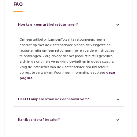
FAQ
Hoe kan ik een artikel retourneren?
Om een artikel bij LampenTotaal te retourneren, neem
contact op met de klantenservice binnen de vastgestelde
retourtermijn om een retournummer en verdere instructies
te ontvangen. Zorg ervoor dat het product niet is gebruikt,
zich in de originele verpakking bevindt en in goede staat is.
Volg de instructies van de klantenservice om uw retour
correct te verwerken. Voor meer informatie, raadpleeg
deze
pagina
.
Heeft LampenTotaal ook een showroom?
Kan ik achteraf betalen?