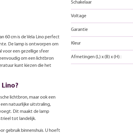
Schakelaar
Voltage
Garantie
 60 cm is de Vela Lino perfect
Kleur
imte. De lamp is ontworpen om
al voor een gezellige sfeer
Afmetingen
(L)
x
(B)
x
(H)
:
 eenvoudig om een lichtbron
ratuur kunt kiezen die het
 Lino?
ische lichtbron, maar ook een
een natuurlijke uitstraling,
voegt. Dit maakt de lamp
trieel tot landelijk.
oor gebruik binnenshuis. U hoeft