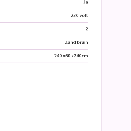
Ja
230 volt
2
Zand bruin
240
x
60
x
240
cm