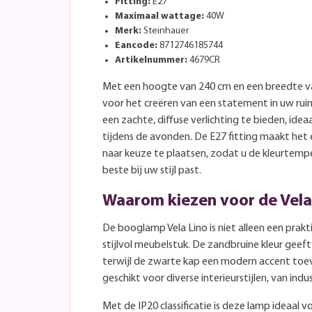
Fitting:
E27
Maximaal wattage:
40W
Merk:
Steinhauer
Eancode:
8712746185744
Artikelnummer:
4679CR
Met een hoogte van 240 cm en een breedte van
voor het creëren van een statement in uw ru
een zachte, diffuse verlichting te bieden, idea
tijdens de avonden. De E27 fitting maakt het
naar keuze te plaatsen, zodat u de kleurtempe
beste bij uw stijl past.
Waarom kiezen voor de Vela
De booglamp Vela Lino is niet alleen een prakt
stijlvol meubelstuk. De zandbruine kleur geeft 
terwijl de zwarte kap een modern accent toe
geschikt voor diverse interieurstijlen, van indus
Met de IP20 classificatie is deze lamp ideaal v