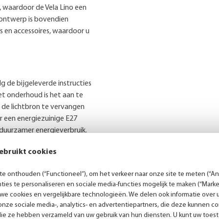
, waardoor de Vela Lino een
ontwerp is bovendien
 en accessoires, waardoor u
lg de bijgeleverde instructies
et onderhoud is het aan te
 de lichtbron te vervangen
r een energiezuinige E27
 duurzamer energieverbruik.
te kap haalt u niet alleen een
ebruikt cookies
g designstuk dat de uitstraling
ndaag nog en geniet van de
e onthouden (“Functioneel”), om het verkeer naar onze site te meten (“Ana
ies te personaliseren en sociale media-functies mogelijk te maken (“Marke
 we cookies en vergelijkbare technologieën. We delen ook informatie over 
nze sociale media-, analytics- en advertentiepartners, die deze kunnen 
die ze hebben verzameld van uw gebruik van hun diensten. U kunt uw toes