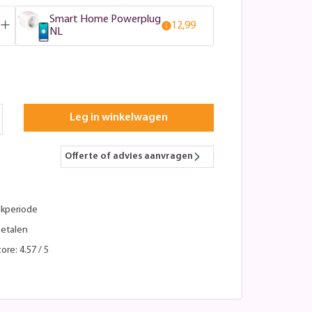
Smart Home Powerplug
12,99
NL
Leg in winkelwagen
Offerte of advies aanvragen
kperiode
betalen
ore: 4.57 / 5