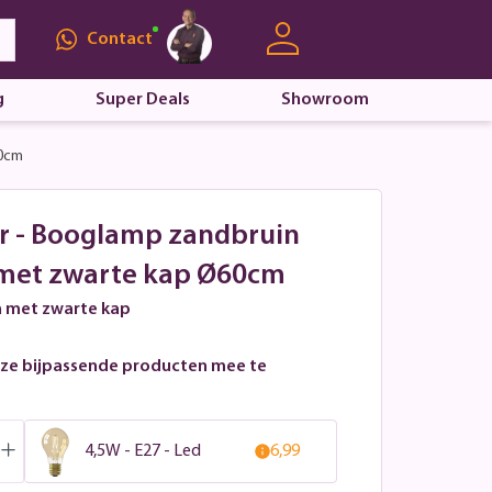
Contact
g
Super Deals
Showroom
60cm
r - Booglamp zandbruin
 met zwarte kap Ø60cm
n met zwarte kap
ze bijpassende producten mee te
4,5W - E27 - Led
6,99