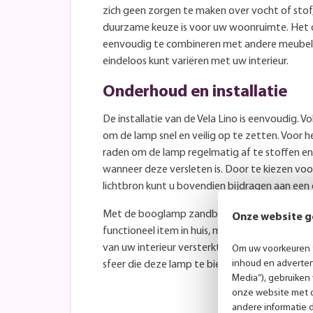
zich geen zorgen te maken over vocht of stof
duurzame keuze is voor uw woonruimte. Het 
eenvoudig te combineren met andere meubels
eindeloos kunt variëren met uw interieur.
Onderhoud en installatie
De installatie van de Vela Lino is eenvoudig. Vo
om de lamp snel en veilig op te zetten. Voor h
raden om de lamp regelmatig af te stoffen en
wanneer deze versleten is. Door te kiezen voo
lichtbron kunt u bovendien bijdragen aan een
Met de booglamp zandbruin Vela Lino met zwar
Onze website g
functioneel item in huis, maar ook een prachti
van uw interieur versterkt. Maak uw keuze va
Om uw voorkeuren t
inhoud en advertent
sfeer die deze lamp te bieden heeft!
Media”), gebruiken
onze website met o
andere informatie 