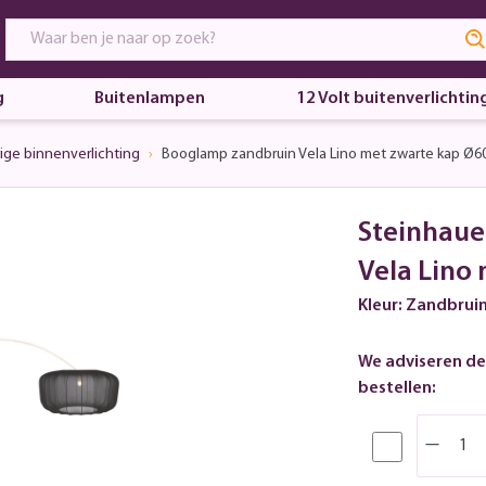
g
Buitenlampen
12 Volt buitenverlichtin
ige binnenverlichting
Booglamp zandbruin Vela Lino met zwarte kap Ø
Steinhaue
Vela Lino
Kleur: Zandbrui
We adviseren de
bestellen: