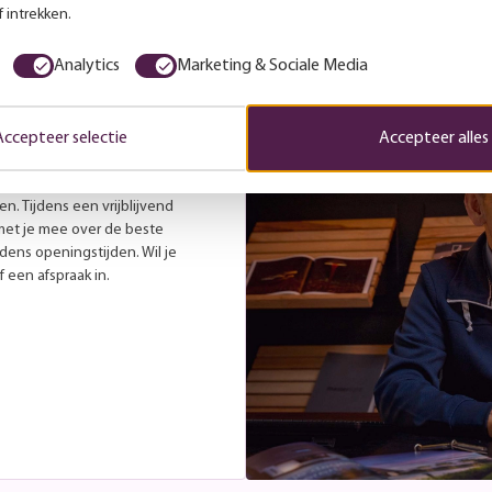
 intrekken.
Persoonlijk advies
Analytics
Marketing & Sociale Media
Accepteer selectie
Accepteer alles
es
r laat je gerust inspireren
. Tijdens een vrijblijvend
met je mee over de beste
jdens openingstijden. Wil je
 een afspraak in.