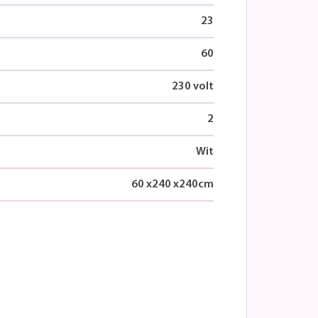
23
60
230 volt
2
Wit
60
x
240
x
240
cm