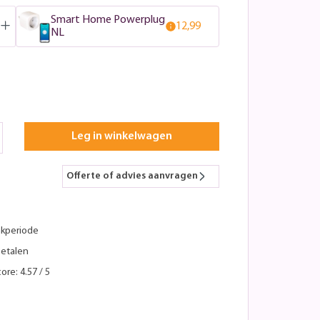
Smart Home Powerplug
12,99
NL
Leg in winkelwagen
Offerte of advies aanvragen
kperiode
betalen
ore: 4.57 / 5