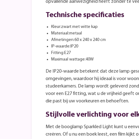
opvallende aanwezigheid heeft zonder te veel
Technische specificaties
Kleur:zwart met witte kap
Materiaal:metaal
Afmetingen:60 x 240 x 240 cm
IP-waarde:IP20
Fitting:E27
Maximaal wattage:40W
De IP20-waarde betekent dat deze lamp geschi
omgevingen, waardoor hij ideaal is voor woo
studeerkamers. De lamp wordt geleverd zonder
voor een E27 fitting, wat u de vrijheid geeft o
die past bij uw voorkeuren en behoeften.
Stijlvolle verlichting voor e
Met de booglamp Sparkled Light kunt u eenvo
creëren. Of u nu een boek leest, een film kijk