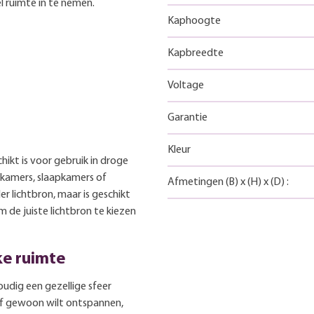
 ruimte in te nemen.
Kaphoogte
Kapbreedte
Voltage
Garantie
Kleur
kt is voor gebruik in droge
nkamers, slaapkamers of
Afmetingen
(B)
x
(H)
x
(D)
:
 lichtbron, maar is geschikt
m de juiste lichtbron te kiezen
lke ruimte
udig een gezellige sfeer
t of gewoon wilt ontspannen,