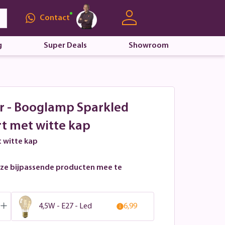
Contact
g
Super Deals
Showroom
r - Booglamp Sparkled
rt met witte kap
t witte kap
ze bijpassende producten mee te
4,5W - E27 - Led
6,99