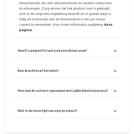
retourtermijn om een retournummer en verdere instructies
te ontvangen. Zorg ervoor dat het product niet is gebruikt,
zich in de originele verpakking bevindt en in goede staat is.
Volg de instructies van de klantenservice om uw retour
correct te verwerken. Voor meer informatie, raadpleeg
deze
pagina
.
Heeft LampenTotaal ook een showroom?
Kan ik achteraf betalen?
Hoe kan ik contact opnemen met jullie klantenservice?
Wat is de levertijd van een product?