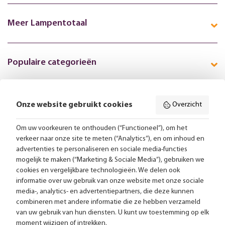
Meer Lampentotaal
Populaire categorieën
Onze website gebruikt cookies
Overzicht
Volg ons online:
Om uw voorkeuren te onthouden (“Functioneel”), om het
verkeer naar onze site te meten (“Analytics”), en om inhoud en
Gratis bezorging vanaf 99,-
advertenties te personaliseren en sociale media-functies
mogelijk te maken (“Marketing & Sociale Media”), gebruiken we
Advies op maat
cookies en vergelijkbare technologieën. We delen ook
informatie over uw gebruik van onze website met onze sociale
Meer dan 25.000 lampen op voorraad
media-, analytics- en advertentiepartners, die deze kunnen
combineren met andere informatie die ze hebben verzameld
van uw gebruik van hun diensten. U kunt uw toestemming op elk
4.57 uit 2853 reviews
moment wijzigen of intrekken.