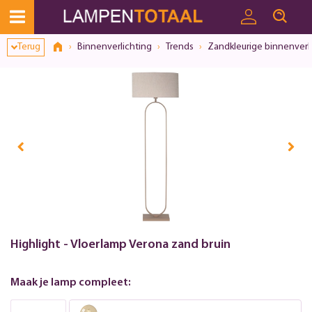
Toestemmingsvenster geopend
Terug
Binnenverlichting
Trends
Zandkleurige binnenverl
Highlight - Vloerlamp Verona zand bruin
Maak je lamp compleet: