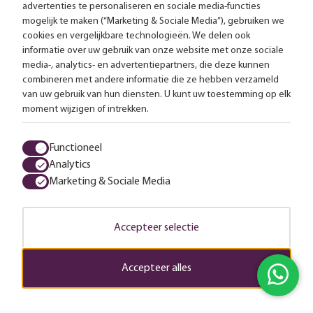
Gratis bezorging vanaf 99,-
advertenties te personaliseren en sociale media-functies
mogelijk te maken (“Marketing & Sociale Media”), gebruiken we
Advies op maat
cookies en vergelijkbare technologieën. We delen ook
informatie over uw gebruik van onze website met onze sociale
media-, analytics- en advertentiepartners, die deze kunnen
Meer dan 25.000 lampen op voorraad
combineren met andere informatie die ze hebben verzameld
van uw gebruik van hun diensten. U kunt uw toestemming op elk
4.57 uit 2853 reviews
moment wijzigen of intrekken.
Alle prijzen zijn inclusief btw en exclusief eventuele verzendkosten.
Functioneel
Analytics
Algemene voorwaarden
Privacy statement
Cookies
Marketing & Sociale Media
© 2026 LampenTotaal
Accepteer selectie
Accepteer alles