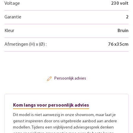
Voltage
230 volt
Garantie
2
Kleur
Bruin
Afmetingen
(H)
x
(Ø)
:
76
x
35
cm
Persoonlijk advies
Kom langs voor persoonlijk advies
Dit model is niet aanwezig in onze showroom, maar laat je
gerust inspireren door ons uitgebreide aanbod aan andere
modellen. Tijdens een vrijblijvend adviesgesprek denken