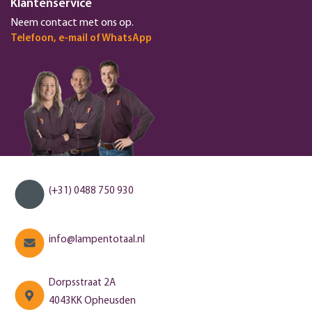
Klantenservice
Neem contact met ons op.
Telefoon, e-mail of WhatsApp
(+31) 0488 750 930
info@lampentotaal.nl
Dorpsstraat 2A
4043KK Opheusden