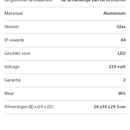
Uitgebreide dimbaarheid
Ja, afhankelijk van de lichtbron
Materiaal
Aluminium
Venster
Glas
IP-waarde
44
Geschikt voor
LED
Voltage
230 volt
Garantie
2
Kleur
Wit
Afmetingen
(B)
x
(H)
x
(D)
:
26
x
30
x
29.5
cm