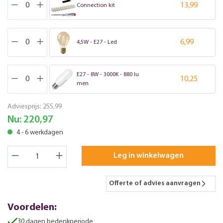
13,99
Connection kit
6,99
4,5W - E27 - Led
E27 - 8W - 3000K - 880 lu
10,25
men
Adviesprijs:
255,99
Nu:
220,97
4 - 6 werkdagen
Leg in winkelwagen
Offerte of advies aanvragen
Voordelen:
30 dagen bedenkperiode