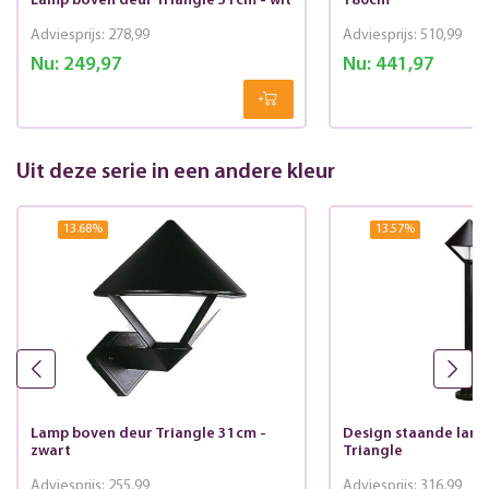
Lamp boven deur Triangle 31cm - wit
180cm
Adviesprijs:
278,99
Adviesprijs:
510,99
Nu:
249,97
Nu:
441,97
Uit deze serie in een andere kleur
13.68
%
13.57
%
Lamp boven deur Triangle 31cm -
Design staande lamp
zwart
Triangle
Adviesprijs:
255,99
Adviesprijs:
316,99