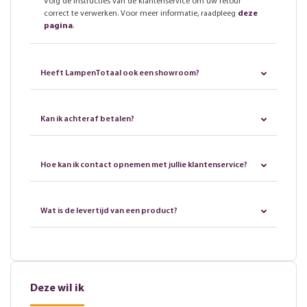
Volg de instructies van de klantenservice om uw retour
correct te verwerken. Voor meer informatie, raadpleeg
deze
pagina
.
Heeft LampenTotaal ook een showroom?
Kan ik achteraf betalen?
Hoe kan ik contact opnemen met jullie klantenservice?
Wat is de levertijd van een product?
Deze wil ik