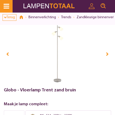
Toestemmingsvenster geopend
Terug
Binnenverlichting
Trends
Zandkleurige binnenverl
Globo - Vloerlamp Trent zand bruin
Maak je lamp compleet: