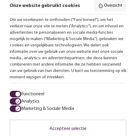
Onze website gebruikt cookies
Overzicht
Volg ons online:
Om uw voorkeuren te onthouden (“Functioneel”), om het
verkeer naar onze site te meten (“Analytics”), en om inhoud en
Gratis bezorging vanaf 99,-
advertenties te personaliseren en sociale media-functies
mogelijk te maken (“Marketing & Sociale Media”), gebruiken we
Advies op maat
cookies en vergelijkbare technologieën. We delen ook
informatie over uw gebruik van onze website met onze sociale
Meer dan 25.000 lampen op voorraad
media-, analytics- en advertentiepartners, die deze kunnen
combineren met andere informatie die ze hebben verzameld
van uw gebruik van hun diensten. U kunt uw toestemming op elk
4.57 uit 2853 reviews
moment wijzigen of intrekken.
Alle prijzen zijn inclusief btw en exclusief eventuele verzendkosten.
Functioneel
Analytics
Algemene voorwaarden
Privacy statement
Cookies
Marketing & Sociale Media
© 2026 LampenTotaal
Accepteer selectie