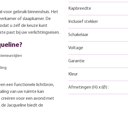
Kapbreedte
l voor gebruik binnenshuis. Het
eerkamer of slaapkamer. De
Inclusief stekker
odat u zelf de keuze kunt
te past bij uw verlichtingseisen.
Schakelaar
ueline?
Voltage
terieurstijlen
Garantie
ling
Kleur
en een functionele lichtbron,
Afmetingen
(H)
x
(Ø)
:
raling van uw ruimte kan
lt creëren voor een avond met
, de Jacqueline biedt de