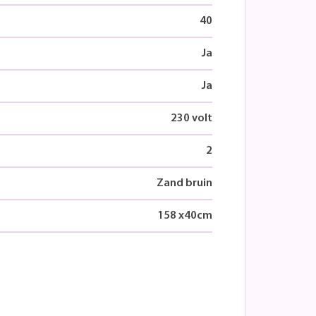
40
Ja
Ja
230 volt
2
Zand bruin
158
x
40
cm