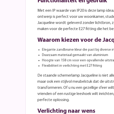
Functionaliteit en gebruik
Met een IP waarde van IP20 is deze lamp ideaa
ontwerp is perfect voor uw woonkamer, stud
Jacqueline wordt geleverd zonder lichtbron, z
maken voor de perfecte E27 fitting die het bes
Waarom kiezen voor de Jacq
Elegante zandbruine kleur die past bij diverse in
Duurzaam materiaal:gemaakt van aluminium
Hoogte van 158 cm voor een opvallende uitstra
Flexibiliteit in verlichting met E27 fitting
De staande schemerlamp Jacqueline is niet alle
maar ook een stijlvol meubelstuk dat de uitst
transformeren. Of u nu een gezellige sfeer wi
vrienden of een rustige leeshoek wilt inrichten
perfecte oplossing.
Verlichting naar wens