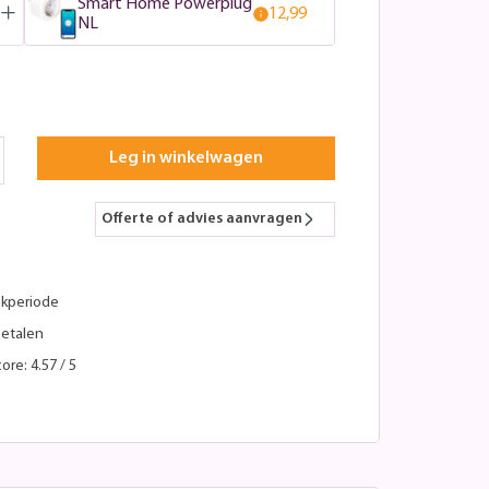
Smart Home Powerplug
12,99
NL
Leg in winkelwagen
Offerte of advies aanvragen
kperiode
betalen
ore: 4.57 / 5