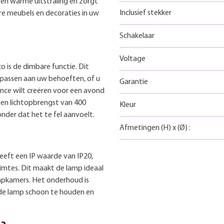
een warme uitstraling en zorgt
Inclusief stekker
re meubels en decoraties in uw
Schakelaar
Voltage
o is de dimbare functie. Dit
 passen aan uw behoeften, of u
Garantie
ance wilt creëren voor een avond
en lichtopbrengst van 400
Kleur
nder dat het te fel aanvoelt.
Afmetingen
(H)
x
(Ø)
:
eeft een IP waarde van IP20,
uimtes. Dit maakt de lamp ideaal
apkamers. Het onderhoud is
de lamp schoon te houden en