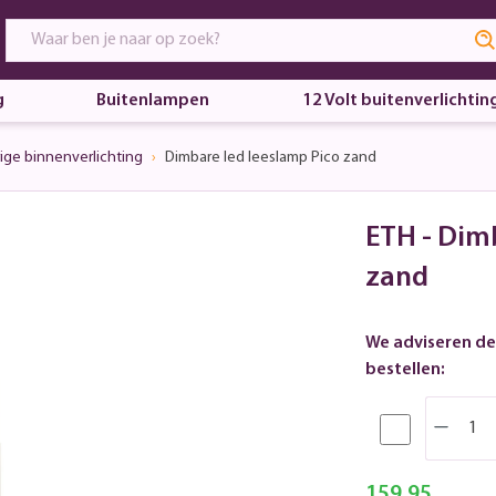
g
Buitenlampen
12 Volt buitenverlichtin
ige binnenverlichting
Dimbare led leeslamp Pico zand
ETH - Dim
zand
We adviseren de
bestellen:
159,95