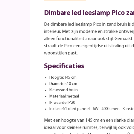
Dimbare led leeslamp Pico z
De dimbare led leeslamp Pico in zand bruin is 
interieur. Met zijn moderne en strakke ontwe
alleen functionaliteit, maar ook stijl. Gemaa
straalt de Pico een eigentijdse uitstraling uit 
woonstijlen past.
Specificaties
Hoogte:145 cm
Diameter:10 cm
Kleur:zand bruin
Materiaal:metaal
IP waarde:IP20
Inclusief:1 x led paneel - 6W - 400 lumen - K inst
Met een hoogte van 145 cm en een slanke diam
ideaal voor kleinere ruimtes, terwijl hij ook v