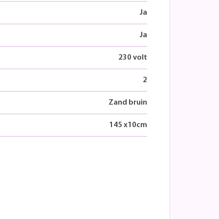
Ja
Ja
230 volt
2
Zand bruin
145
x
10
cm