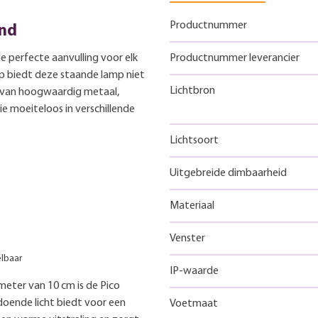
Productnummer
and
de perfecte aanvulling voor elk
Productnummer leverancier
rp biedt deze staande lamp niet
Lichtbron
kt van hoogwaardig metaal,
die moeiteloos in verschillende
Lichtsoort
Uitgebreide dimbaarheid
Materiaal
Venster
elbaar
IP-waarde
eter van 10 cm is de Pico
oldoende licht biedt voor een
Voetmaat