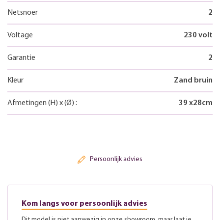
Netsnoer
2
Voltage
230 volt
Garantie
2
Kleur
Zand bruin
Afmetingen
(H)
x
(Ø)
:
39
x
28
cm
Persoonlijk advies
Kom langs voor persoonlijk advies
Dit model is niet aanwezig in onze showroom, maar laat je