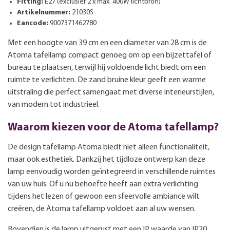
Fitting:
E27 (exclusief 2 x max. 400W lichtbron)
Artikelnummer:
21030S
Eancode:
9007371462780
Met een hoogte van 39 cm en een diameter van 28 cm is de
Atoma tafellamp compact genoeg om op een bijzettafel of
bureau te plaatsen, terwijl hij voldoende licht biedt om een
ruimte te verlichten. De zand bruine kleur geeft een warme
uitstraling die perfect samengaat met diverse interieurstijlen,
van modern tot industrieel.
Waarom kiezen voor de Atoma tafellamp?
De design tafellamp Atoma biedt niet alleen functionaliteit,
maar ook esthetiek. Dankzij het tijdloze ontwerp kan deze
lamp eenvoudig worden geïntegreerd in verschillende ruimtes
van uw huis. Of u nu behoefte heeft aan extra verlichting
tijdens het lezen of gewoon een sfeervolle ambiance wilt
creëren, de Atoma tafellamp voldoet aan al uw wensen.
Bovendien is de lamp uitgerust met een IP waarde van IP20,