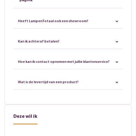
pagina
.
Heeft LampenTotaal ook een showroom?
Kan ik achteraf betalen?
Hoe kan ik contact opnemen met jullie klantenservice?
Wat is de levertijd van een product?
Deze wil ik